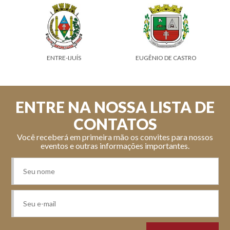
RE-IJUÍS
EUGÊNIO DE CASTRO
GARRUCHOS
ENTRE NA NOSSA LISTA DE
CONTATOS
Você receberá em primeira mão os convites para nossos
eventos e outras informações importantes.