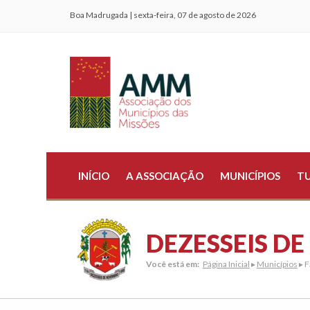
Boa Madrugada | sexta-feira, 07 de agosto de 2026
INÍCIO
A ASSOCIAÇÃO
MUNICÍPIOS
T
DEZESSEIS D
Você está em:
Página Inicial
▸
Municípios
▸ F