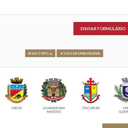
IR AO TOPO ▲
◄ VOLTAR UMA PÁGINA
GIRUÁ
GUARANI DAS
ITACURUBI
MATO
MISSÕES
QUEIMAD