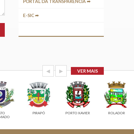
PORTAL DA TRANSPARÊNCIA ➦
E-SIC ➦
◀
▶
VER MAIS
PIRAPÓ
PORTO XAVIER
ROLADOR
O