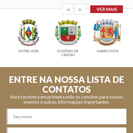
◀
▶
VER MAIS
ENTRE-IJUÍS
EUGÊNIO DE
GARRUCHOS
CASTRO
ENTRE NA NOSSA LISTA DE
CONTATOS
Você receberá em primeira mão os convites para nossos
eventos e outras informações importantes.