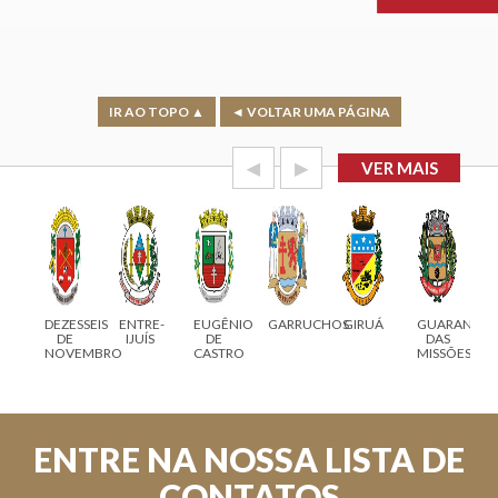
IR AO TOPO ▲
◄ VOLTAR UMA PÁGINA
◀
▶
VER MAIS
RO
DEZESSEIS
ENTRE-
EUGÊNIO
GARRUCHOS
GIRUÁ
GUARANI
GO
DE
IJUÍS
DE
DAS
NOVEMBRO
CASTRO
MISSÕES
ENTRE NA NOSSA LISTA DE
CONTATOS