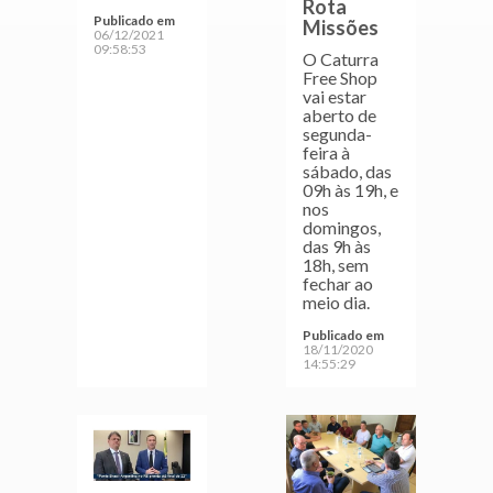
Rota
Publicado em
Missões
06/12/2021
09:58:53
O Caturra
Free Shop
vai estar
aberto de
segunda-
feira à
sábado, das
09h às 19h, e
nos
domingos,
das 9h às
18h, sem
fechar ao
meio dia.
Publicado em
18/11/2020
14:55:29