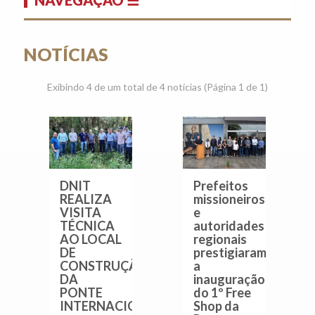
NOTÍCIAS
Exibindo 4 de um total de 4 notícias (Página 1 de 1)
DNIT
Prefeitos
REALIZA
missioneiros
VISITA
e
TÉCNICA
autoridades
AO LOCAL
regionais
DE
prestigiaram
CONSTRUÇÃO
a
DA
inauguração
PONTE
do 1º Free
INTERNACIONAL
Shop da