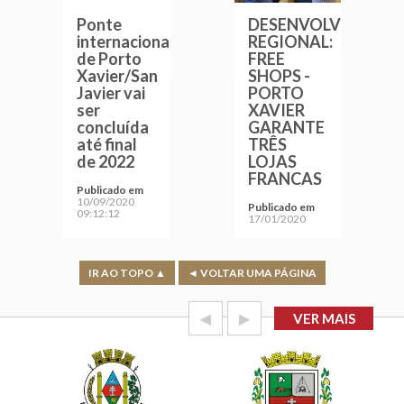
Ponte
DESENVOLVIMENT
internacional
REGIONAL:
de Porto
FREE
Xavier/San
SHOPS -
Javier vai
PORTO
ser
XAVIER
concluída
GARANTE
até final
TRÊS
de 2022
LOJAS
FRANCAS
Publicado em
10/09/2020
Publicado em
09:12:12
17/01/2020
IR AO TOPO ▲
◄ VOLTAR UMA PÁGINA
◀
▶
VER MAIS