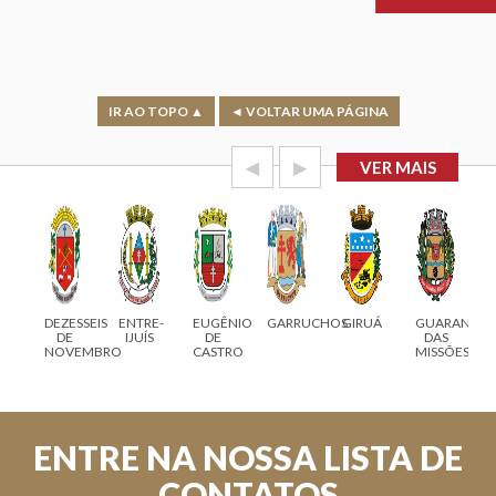
IR AO TOPO ▲
◄ VOLTAR UMA PÁGINA
◀
▶
VER MAIS
RO
DEZESSEIS
ENTRE-
EUGÊNIO
GARRUCHOS
GIRUÁ
GUARANI
GO
DE
IJUÍS
DE
DAS
NOVEMBRO
CASTRO
MISSÕES
ENTRE NA NOSSA LISTA DE
CONTATOS