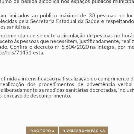
umo de bebida alcoólica nos espaços públicos municipai
cam limitados ao público máximo de 30 pessoas no loca
lecidas pela Secretaria Estadual da Saúde e respeitando
s sanitárias.
recomenda que se evite a circulação de pessoas no horár
xceto às pessoas que necessitem, justificadamente, realiz
ado. Confira o decreto nº 5.604/2020 na integra, por me
ite/leis/71451-esta.
efinida a intensificação na fiscalização do cumprimento 
a realização dos procedimentos de advertência verbal
eliberadamente as medidas sanitárias decretadas, inclusi
o, em caso de descumprimento.
IR AO TOPO ▲
◄ VOLTAR UMA PÁGINA