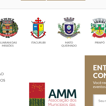
ITACURUBI
MATO
PIRAPÓ
PORTO XAV
QUEIMADO
ENT
CO
ÃO
IOS
Você re
eventos