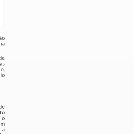
ão
na
de
as
o,
lo
de
to
 o
am
 a