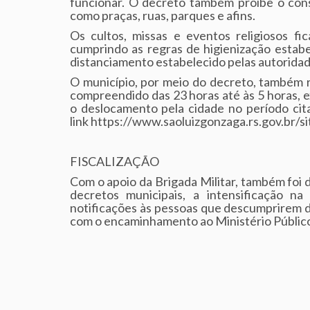
funcionar. O decreto também proíbe o cons
como praças, ruas, parques e afins.
Os cultos, missas e eventos religiosos fi
cumprindo as regras de higienização estabe
distanciamento estabelecido pelas autoridade
O município, por meio do decreto, também 
compreendido das 23 horas até às 5 horas, e
o deslocamento pela cidade no período cit
link https://www.saoluizgonzaga.rs.gov.br/s
FISCALIZAÇÃO
Com o apoio da Brigada Militar, também foi d
decretos municipais, a intensificação n
notificações às pessoas que descumprirem d
com o encaminhamento ao Ministério Públic