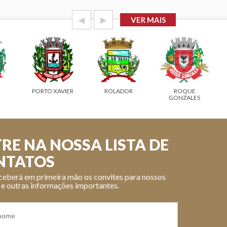
◀
▶
VER MAIS
IER
ROLADOR
ROQUE
SALVADOR DAS
GONZALES
MISSÕES
RE NA NOSSA LISTA DE
NTATOS
ceberá em primeira mão os convites para nossos
 e outras informações importantes.