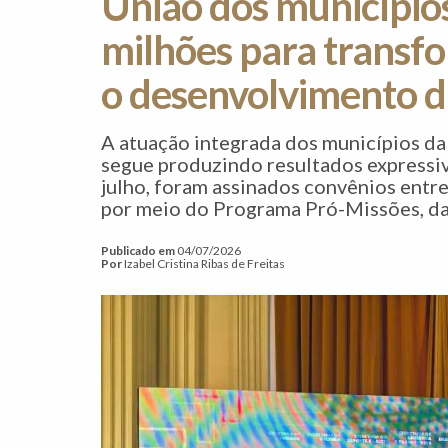
União dos municípi
milhões para transfo
o desenvolvimento d
A atuação integrada dos municípios d
segue produzindo resultados expressivo
julho, foram assinados convênios entr
por meio do Programa Pró-Missões, da 
Publicado em
04/07/2026
Por
Izabel Cristina Ribas de Freitas