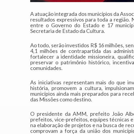
A atuação integrada dos municípios da Ass
resultados expressivos para toda a região. N
entre o Governo do Estado e 17 municípi
Secretaria de Estado da Cultura.
Ao todo, serão investidos R$ 16 milhões, s
4,1 milhões de contrapartida das administ
fortalecer a identidade missioneira, qualifi
preservar o patrimônio histórico, incenti
comunidades.
As iniciativas representam mais do que in
história, promovem a cultura, impulsion
municípios ainda mais preparados para rece
das Missões como destino.
O presidente da AMM, prefeito João Albe
prefeitos, vice-prefeitos, equipes técnicas
na elaboração de projetos e na busca de rec
comprovam a força da união dos municípi