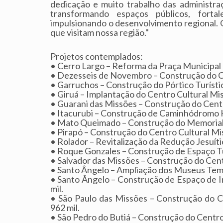
dedicação e muito trabalho das administra
transformando espaços públicos, forta
impulsionando o desenvolvimento regional. 
que visitam nossa região."
Projetos contemplados:
• Cerro Largo – Reforma da Praça Municipal 
• Dezesseis de Novembro – Construção do Ce
• Garruchos – Construção do Pórtico Turístic
• Giruá – Implantação do Centro Cultural Miss
• Guarani das Missões – Construção do Centr
• Itacurubi – Construção de Caminhódromo Hi
• Mato Queimado – Construção do Memorial d
• Pirapó – Construção do Centro Cultural Mis
• Rolador – Revitalização da Redução Jesuíti
• Roque Gonzales – Construção de Espaço Turí
• Salvador das Missões – Construção do Centr
• Santo Ângelo – Ampliação dos Museus Temá
• Santo Ângelo – Construção de Espaço de I
mil.
• São Paulo das Missões – Construção do C
962 mil.
• São Pedro do Butiá – Construção do Centro 