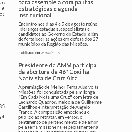
para assembleia com pautas
ão
 e
estratégicas e agenda
es
institucional
Encontro nos dias 4 e 5 de agosto reúne
lideranças estaduais, especialistas e
candidatos ao Governo do Estado, além
de fortalecer as ações em defesa dos 27
municípios da Região das Missões.
Publicado em
04/08/2026
.
Presidente da AMM participa
da abertura da 46ª Coxilha
Nativista de Cruz Alta
A premiação de Melhor Tema Alusivo às
Missões, foi conquistada pela milonga
"Em Cada Nota uma Cruz", com letra de
Leonardo Quadros, melodia de Guilherme
35
Castilhos e interpretação de Ângelo
Franco. A composição emocionou o
público ao retratar, em versos, o
R$
sentimento de pertencimento e de amor
pela terra missioneira, especialmente na
passagem: "Tua história há de ficar, em