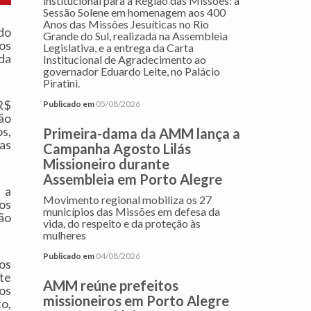
institucional para a Região das Missões: a
Sessão Solene em homenagem aos 400
Anos das Missões Jesuíticas no Rio
do
Grande do Sul, realizada na Assembleia
ios
Legislativa, e a entrega da Carta
da
Institucional de Agradecimento ao
governador Eduardo Leite, no Palácio
Piratini.
R$
Publicado em
05/08/2026
ão
os,
Primeira-dama da AMM lança a
as
Campanha Agosto Lilás
Missioneiro durante
Assembleia em Porto Alegre
 a
Movimento regional mobiliza os 27
os
municípios das Missões em defesa da
ão
vida, do respeito e da proteção às
mulheres
Publicado em
04/08/2026
os
te
AMM reúne prefeitos
os
missioneiros em Porto Alegre
o,