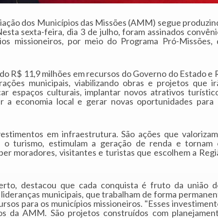
ociação dos Municípios das Missões (AMM) segue produzin
esta sexta-feira, dia 3 de julho, foram assinados convên
os missioneiros, por meio do Programa Pró-Missões, 
endo R$ 11,9 milhões em recursos do Governo do Estado e 
rações municipais, viabilizando obras e projetos que ir
car espaços culturais, implantar novos atrativos turístic
var a economia local e gerar novas oportunidades para 
vestimentos em infraestrutura. São ações que valorizam
am o turismo, estimulam a geração de renda e tornam 
ber moradores, visitantes e turistas que escolhem a Regi
rto, destacou que cada conquista é fruto da união d
 e lideranças municipais, que trabalham de forma permanen
ursos para os municípios missioneiros. "Esses investiment
os da AMM. São projetos construídos com planejament