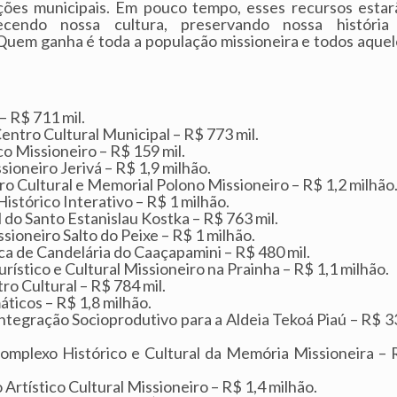
ções municipais. Em pouco tempo, esses recursos estar
lecendo nossa cultura, preservando nossa história
Quem ganha é toda a população missioneira e todos aquel
– R$ 711 mil.
ntro Cultural Municipal – R$ 773 mil.
o Missioneiro – R$ 159 mil.
ioneiro Jerivá – R$ 1,9 milhão.
o Cultural e Memorial Polono Missioneiro – R$ 1,2 milhão
stórico Interativo – R$ 1 milhão.
o Santo Estanislau Kostka – R$ 763 mil.
sioneiro Salto do Peixe – R$ 1 milhão.
ca de Candelária do Caaçapamini – R$ 480 mil.
stico e Cultural Missioneiro na Prainha – R$ 1,1 milhão.
o Cultural – R$ 784 mil.
ticos – R$ 1,8 milhão.
ntegração Socioprodutivo para a Aldeia Tekoá Piaú – R$ 3
omplexo Histórico e Cultural da Memória Missioneira – 
Artístico Cultural Missioneiro – R$ 1,4 milhão.