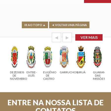
IR AO TOPO ▲
◄ VOLTAR UMA PÁGINA
◀
▶
VER MAIS
ZESSEIS
ENTRE-
EUGÊNIO
GARRUCHOS
GIRUÁ
GUARANI
ITACURUB
DE
IJUÍS
DE
DAS
OVEMBRO
CASTRO
MISSÕES
ENTRE NA NOSSA LISTA DE
CONTATOS